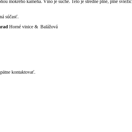
ou mokrého kameňa. Víno je suché. Telo je stredne plné, plné sviežich
ná súčasť.
hrad
Horné vinice & Balážová
spätne kontaktovať.