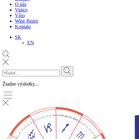
O nás
Vinice
Víno
Wine Bistro
Kontakt
SK
EN
Žiadne výsledky...