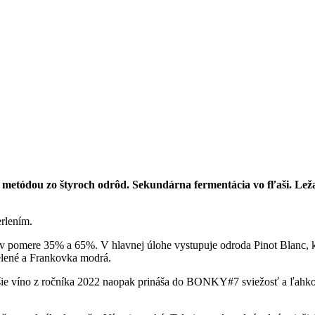
 metódou zo štyroch odrôd. Sekundárna fermentácia vo fľaši. Leža
rlením.
pomere 35% a 65%. V hlavnej úlohe vystupuje odroda Pinot Blanc, k
zelené a Frankovka modrá.
šie víno z ročníka 2022 naopak prináša do BONKY#7 sviežosť a ľahkos