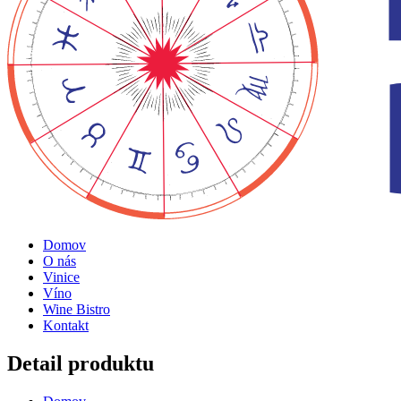
Domov
O nás
Vinice
Víno
Wine Bistro
Kontakt
Detail produktu