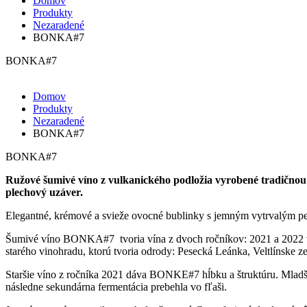
Domov
Produkty
Nezaradené
BONKA#7
BONKA#7
Domov
Produkty
Nezaradené
BONKA#7
BONKA#7
Ružové šumivé víno z vulkanického podložia vyrobené tradičnou
plechový uzáver.
Elegantné, krémové a svieže ovocné bublinky s jemným vytrvalým pe
Šumivé víno BONKA#7 tvoria vína z dvoch ročníkov: 2021 a 2022 v 
starého vinohradu, ktorú tvoria odrody: Pesecká Leánka, Veltlínske 
Staršie víno z ročníka 2021 dáva BONKE#7 hĺbku a štruktúru. Mlad
následne sekundárna fermentácia prebehla vo fľaši.