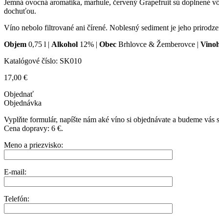
Jemná ovocná aromatika, marhule, červený Grapefruit sú doplnené vôň
dochuťou.
Víno nebolo filtrované ani čírené. Noblesný sediment je jeho prirodze
Objem
0,75 l |
Alkohol
12% |
Obec
Brhlovce & Žemberovce |
Vino
Katalógové číslo:
SK010
17,00
€
Objednať
Objednávka
Vyplňte formulár, napíšte nám aké víno si objednávate a budeme vás 
Cena dopravy: 6 €.
Meno a priezvisko:
E-mail:
Telefón: