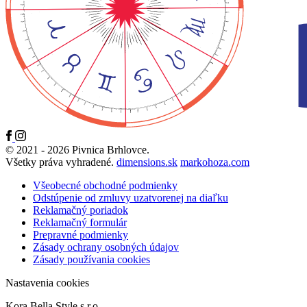
© 2021 - 2026 Pivnica Brhlovce.
Všetky práva vyhradené.
dimensions.sk
markohoza.com
Všeobecné obchodné podmienky
Odstúpenie od zmluvy uzatvorenej na diaľku
Reklamačný poriadok
Reklamačný formulár
Prepravné podmienky
Zásady ochrany osobných údajov
Zásady používania cookies
Nastavenia cookies
Kora Bella Style s.r.o.